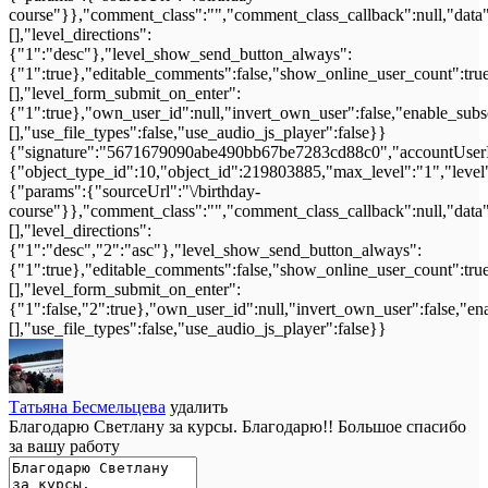
course"}},"comment_class":"","comment_class_callback":null,"data"
[],"level_directions":
{"1":"desc"},"level_show_send_button_always":
{"1":true},"editable_comments":false,"show_online_user_count":true,"
[],"level_form_submit_on_enter":
{"1":true},"own_user_id":null,"invert_own_user":false,"enable_subs
[],"use_file_types":false,"use_audio_js_player":false}}
{"signature":"5671679090abe490bb67be7283cd88c0","accountUserId
{"object_type_id":10,"object_id":219803885,"max_level":"1","level
{"params":{"sourceUrl":"\/birthday-
course"}},"comment_class":"","comment_class_callback":null,"data"
[],"level_directions":
{"1":"desc","2":"asc"},"level_show_send_button_always":
{"1":true},"editable_comments":false,"show_online_user_count":true,"
[],"level_form_submit_on_enter":
{"1":false,"2":true},"own_user_id":null,"invert_own_user":false,"en
[],"use_file_types":false,"use_audio_js_player":false}}
Татьяна Бесмельцева
удалить
Благодарю Светлану за курсы. Благодарю!! Большое спасибо
за вашу работу