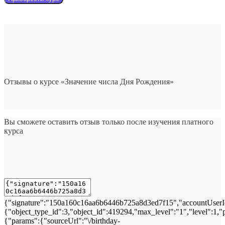
Отзывы о курсе «Значение числа Дня Рождения»
Вы сможете оставить отзыв только после изучения платного
курса
{"signature":"150a160c16aa6b6446b725a8d3ed7f15","accountUserId
{"object_type_id":3,"object_id":419294,"max_level":"1","level":1,
{"params":{"sourceUrl":"\/birthday-