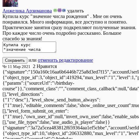
Анжелика Арзиманова
удалить
Купила курс "значение числа рождения" . Мне он очень
понравился. Много информации, все доступно и понятно.
Практические занятия сразу подкрепляют полученные знания.
Про каждое число очень подробно рассказано. Большое
спасибо за знания!
или
отменить редактирование
Сохранить
2
Нравится
Чт 11 Мар 2021
{"signature":"150a160c16aa6b6446b725a8d3ed7f15","accountUserId
{"object_type_id":3,"object_id":419294,"max_level":"1","level":1,
{"params":{"sourceUrl":"\/birthday-
course"}},"comment_class":"","comment_class_callback":null,"data"
[],"level_directions":
{"1":"desc"},"level_show_send_button_always":
{"1":true},"editable_comments":false,"show_online_user_count":true,"
[],"level_form_submit_on_enter":
{"1":true},"own_user_id":null,"invert_own_user":false,"enable_subs
[],"use_file_types":false,"use_audio_js_player":false}}
{"signature":"3a72a5cea483812f659364aa1ef5cbbe","accountUserId"
{"object_type_id":10,"object_id":206332880,"max_level":"1","level
{"params":{"sourceUrl":"\/birthday-