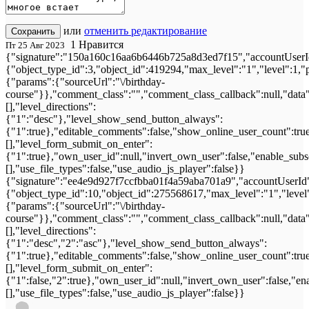
или
отменить редактирование
Сохранить
1
Нравится
Пт 25 Авг 2023
{"signature":"150a160c16aa6b6446b725a8d3ed7f15","accountUserId
{"object_type_id":3,"object_id":419294,"max_level":"1","level":1,
{"params":{"sourceUrl":"\/birthday-
course"}},"comment_class":"","comment_class_callback":null,"data"
[],"level_directions":
{"1":"desc"},"level_show_send_button_always":
{"1":true},"editable_comments":false,"show_online_user_count":true,"
[],"level_form_submit_on_enter":
{"1":true},"own_user_id":null,"invert_own_user":false,"enable_subs
[],"use_file_types":false,"use_audio_js_player":false}}
{"signature":"ee4e9d927f7ccfbba01f4a59aba701a9","accountUserId"
{"object_type_id":10,"object_id":275568617,"max_level":"1","level
{"params":{"sourceUrl":"\/birthday-
course"}},"comment_class":"","comment_class_callback":null,"data"
[],"level_directions":
{"1":"desc","2":"asc"},"level_show_send_button_always":
{"1":true},"editable_comments":false,"show_online_user_count":true,"
[],"level_form_submit_on_enter":
{"1":false,"2":true},"own_user_id":null,"invert_own_user":false,"en
[],"use_file_types":false,"use_audio_js_player":false}}