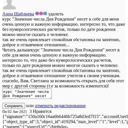
Анна Шаблиева
удалить
курс "Значение числа Дня Рождения" несет в себе для меня
очень ценную и важную информацию. интересно то, что даже
без нумерологических расчетов, только по дате рождения
можно многое сказать о человеке.
так же очень привлекает спокойная обстановка на занятиях,
доброе и отзывчивое отношение...
Читать дальше
курс "Значение числа Дня Рождения" несет в
себе для меня очень ценную и важную информацию.
интересно то, что даже без нумерологических расчетов,
только по дате рождения можно многое сказать о человеке.
так же очень привлекает спокойная обстановка на занятиях,
доброе и отзывчивое отношение учителя к своим ученикам.
спасибо, Вам, Светлана за возможность открыть для себя этот
мир с другой стороны (т.е за возможность изменится)!
или
отменить редактирование
Сохранить
3
Нравится
Пн 02 Авг 2021
{"signature":"150a160c16aa6b6446b725a8d3ed7f15","accountUserId
{"object_type_id":3,"object_id":419294,"max_level":"1","level":1,
{"params":{"sourceUrl":"\/birthday-