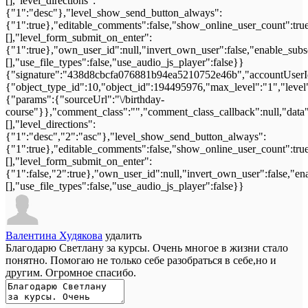
[],"level_directions":
{"1":"desc"},"level_show_send_button_always":
{"1":true},"editable_comments":false,"show_online_user_count":true,"
[],"level_form_submit_on_enter":
{"1":true},"own_user_id":null,"invert_own_user":false,"enable_subs
[],"use_file_types":false,"use_audio_js_player":false}}
{"signature":"438d8cbcfa076881b94ea5210752e46b","accountUserId
{"object_type_id":10,"object_id":194495976,"max_level":"1","level
{"params":{"sourceUrl":"\/birthday-
course"}},"comment_class":"","comment_class_callback":null,"data"
[],"level_directions":
{"1":"desc","2":"asc"},"level_show_send_button_always":
{"1":true},"editable_comments":false,"show_online_user_count":true,"
[],"level_form_submit_on_enter":
{"1":false,"2":true},"own_user_id":null,"invert_own_user":false,"en
[],"use_file_types":false,"use_audio_js_player":false}}
Валентина Худякова
удалить
Благодарю Светлану за курсы. Очень многое в жизни стало
понятно. Помогаю не только себе разобраться в себе,но и
другим. Огромное спасибо.