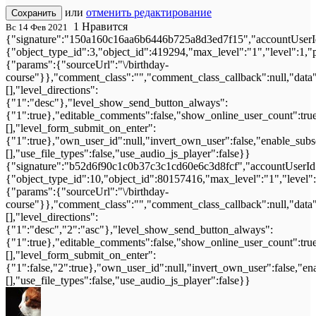
или
отменить редактирование
Сохранить
1
Нравится
Вс 14 Фев 2021
{"signature":"150a160c16aa6b6446b725a8d3ed7f15","accountUserId
{"object_type_id":3,"object_id":419294,"max_level":"1","level":1,
{"params":{"sourceUrl":"\/birthday-
course"}},"comment_class":"","comment_class_callback":null,"data"
[],"level_directions":
{"1":"desc"},"level_show_send_button_always":
{"1":true},"editable_comments":false,"show_online_user_count":true,"
[],"level_form_submit_on_enter":
{"1":true},"own_user_id":null,"invert_own_user":false,"enable_subs
[],"use_file_types":false,"use_audio_js_player":false}}
{"signature":"b52d6f90c1c0b37c3c1cd60e6c3d8fcf","accountUserId"
{"object_type_id":10,"object_id":80157416,"max_level":"1","level"
{"params":{"sourceUrl":"\/birthday-
course"}},"comment_class":"","comment_class_callback":null,"data"
[],"level_directions":
{"1":"desc","2":"asc"},"level_show_send_button_always":
{"1":true},"editable_comments":false,"show_online_user_count":true,"
[],"level_form_submit_on_enter":
{"1":false,"2":true},"own_user_id":null,"invert_own_user":false,"en
[],"use_file_types":false,"use_audio_js_player":false}}