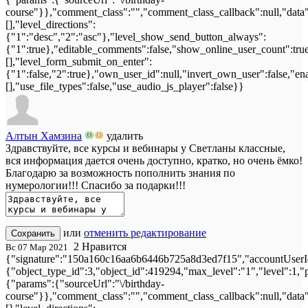
course"}},"comment_class":"","comment_class_callback":null,"data"
[],"level_directions":
{"1":"desc","2":"asc"},"level_show_send_button_always":
{"1":true},"editable_comments":false,"show_online_user_count":true,"
[],"level_form_submit_on_enter":
{"1":false,"2":true},"own_user_id":null,"invert_own_user":false,"en
[],"use_file_types":false,"use_audio_js_player":false}}
Алтын Хамзина
удалить
Здравствуйте, все курсы и вебинары у Светланы классные,
вся информация дается очень доступно, кратко, но очень ёмко!
Благодарю за возможность пополнить знания по
нумерологии!!! Спасибо за подарки!!!
или
отменить редактирование
Сохранить
2
Нравится
Вс 07 Мар 2021
{"signature":"150a160c16aa6b6446b725a8d3ed7f15","accountUserId
{"object_type_id":3,"object_id":419294,"max_level":"1","level":1,
{"params":{"sourceUrl":"\/birthday-
course"}},"comment_class":"","comment_class_callback":null,"data"