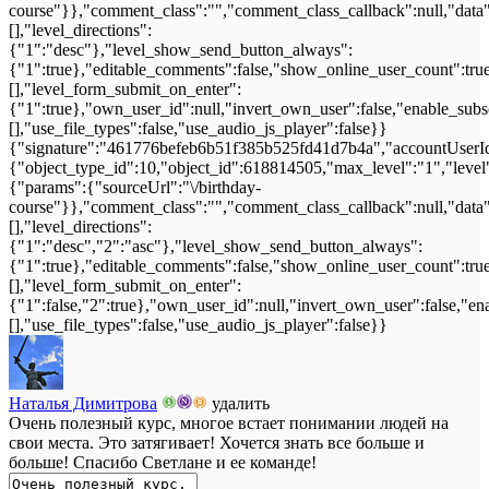
course"}},"comment_class":"","comment_class_callback":null,"data"
[],"level_directions":
{"1":"desc"},"level_show_send_button_always":
{"1":true},"editable_comments":false,"show_online_user_count":true,"
[],"level_form_submit_on_enter":
{"1":true},"own_user_id":null,"invert_own_user":false,"enable_subs
[],"use_file_types":false,"use_audio_js_player":false}}
{"signature":"461776befeb6b51f385b525fd41d7b4a","accountUserId"
{"object_type_id":10,"object_id":618814505,"max_level":"1","level
{"params":{"sourceUrl":"\/birthday-
course"}},"comment_class":"","comment_class_callback":null,"data"
[],"level_directions":
{"1":"desc","2":"asc"},"level_show_send_button_always":
{"1":true},"editable_comments":false,"show_online_user_count":true,"
[],"level_form_submit_on_enter":
{"1":false,"2":true},"own_user_id":null,"invert_own_user":false,"en
[],"use_file_types":false,"use_audio_js_player":false}}
Наталья Димитрова
удалить
Очень полезный курс, многое встает понимании людей на
свои места. Это затягивает! Хочется знать все больше и
больше! Спасибо Светлане и ее команде!