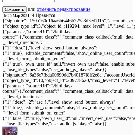
или
отменить редактирование
Сохранить
4
Нравится
Чт 25 Мар 2021
{"signature":"150a160c16aa6b6446b725a8d3ed7f15","accountUserId
{"object_type_id":3,"object_id":419294,"max_level":"1","level":1,
{"params":{"sourceUrl":"\/birthday-
course"}},"comment_class":"","comment_class_callback":null,"data"
[],"level_directions":
{"1":"desc"},"level_show_send_button_always":
{"1":true},"editable_comments":false,"show_online_user_count":true,"
[],"level_form_submit_on_enter":
{"1":true},"own_user_id":null,"invert_own_user":false,"enable_subs
[],"use_file_types":false,"use_audio_js_player":false}}
{"signature":"6a36c7fbda00690dd7b40187f8ff2e8a","accountUserId"
{"object_type_id":10,"object_id":209778620,"max_level":"1","level
{"params":{"sourceUrl":"\/birthday-
course"}},"comment_class":"","comment_class_callback":null,"data"
[],"level_directions":
{"1":"desc","2":"asc"},"level_show_send_button_always":
{"1":true},"editable_comments":false,"show_online_user_count":true,"
[],"level_form_submit_on_enter":
{"1":false,"2":true},"own_user_id":null,"invert_own_user":false,"en
[],"use_file_types":false,"use_audio_js_player":false}}